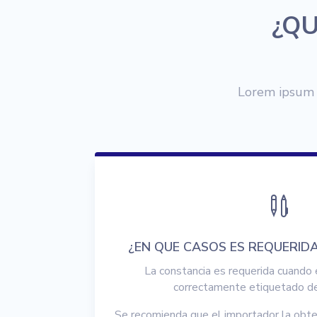
¿QU
Lorem ipsum d

¿EN QUE CASOS ES REQUERID
La constancia es requerida cuando 
correctamente etiquetado de
Se recomienda que el importador la obt