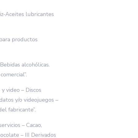
z-Aceites lubricantes
para productos
Bebidas alcohólicas.
 comercial”.
y video – Discos
datos y/o videojuegos –
el fabricante”.
rvicios – Cacao,
ocolate – III Derivados