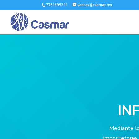
7751695211
ventas@casmar.mx
IN
Mediante lo
importadores, 