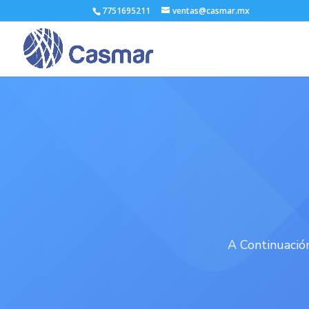
7751695211
ventas@casmar.mx
A Continuació