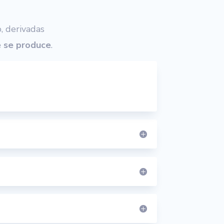
, derivadas
e se produce
.